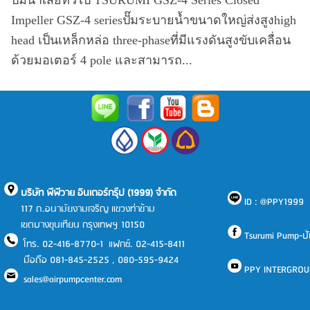
ปั๊มน้ำเสียทั่วไป TSURUMI GSZ-4 Series Closed
Impeller GSZ-4 seriesปั๊มระบายน้ำขนาดใหญ่ส่งสูงhigh
head เป็นเหล็กหล่อ three-phaseที่มีแรงดันสูงขับเคลื่อน
ด้วยมอเตอร์ 4 pole และสามารถ...
บริษัท พีพีวาย อินเตอร์กรุ๊ป (1999) จำกัด
ID : @PPY1999
117 ถ.อนามัยงามเจริญ แขวงท่าข้าม
เขตบางขุนเทียน กรุงเทพฯ 10150
Tsurumi Pump-ปั๊มแ
โทร. 02-416-8770-1 แฟกซ์. 02-415-8411
มือถือ 081-845-2525 , 080-595-9424
PPY INTERGROU
sales@airpumpcenter.com