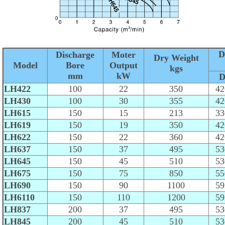
D
Discharge
Moter
Dry Weight
Model
Bore
Output
kgs
mm
kW
LH422
100
22
350
42
LH430
100
30
355
42
LH615
150
15
213
33
LH619
150
19
350
42
LH622
150
22
360
42
LH637
150
37
495
53
LH645
150
45
510
53
LH675
150
75
850
55
LH690
150
90
1100
59
LH6110
150
110
1200
59
LH837
200
37
495
53
LH845
200
45
510
53