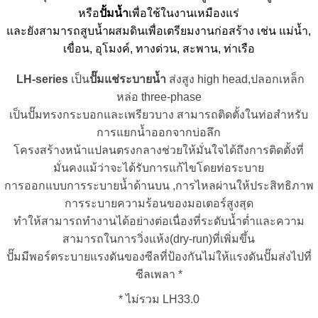
หรือ
ปั้มน้ำ
เพื่อใช้ในงานเหมืองแร่
และยังสามารถสูบน้ำผสมดินเพื่อเตรียมงานก่อสร้าง เช่น แม่น้ำ,
เขื่อน, อุโมงค์, ทางด่วน, สะพาน, ท่าเรือ
LH-series
เป็น
ปั๊มแช่ระบายน้ำ
ส่งสูง high head,ปลอกเหล็ก
หล่อ three-phase
เป็นปั๊มทรงกระบอกและเพรียวบาง สามารถติดตั้งในท่อสำหรับ
การแยกน้ำออกจากบ่อลึก
โครงสร้างหน้าแปลนตรงกลางช่วยให้มั่นใจได้ถึงการติดตั้งที่
มั่นคงแม้ว่าจะได้รับการแก้ไขโดยท่อระบาย
การออกแบบการระบายน้ำด้านบน ,การไหลผ่านให้ประสิทธิภาพ
การระบายความร้อนของมอเตอร์สูงสุด
ทำให้สามารถทำงานได้อย่างต่อเนื่องที่ระดับน้ำต่ำและความ
สามารถในการวิ่งแห้ง(dry-run)ที่เพิ่มขึ้น
ปั๊มมีพอร์ตระบายแรงดันของซีลที่ป้องกันไม่ให้แรงดันปั๊มส่งไปที่
ซีลเพลา *
* ไม่รวม LH33.0