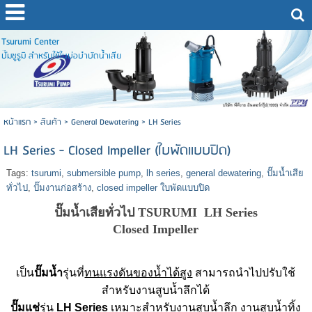
Tsurumi Center
ปั๊มซูรูมิ สำหรับใช้ในบ่อบำบัดน้ำเสีย
หน้าแรก
>
สินค้า
>
General Dewatering
>
LH Series
LH Series - Closed Impeller (ใบพัดแบบปิด)
Tags:
tsurumi
,
submersible pump
,
lh series
,
general dewatering
,
ปั๊มน้ำเสีย
ทั่วไป
,
ปั๊มงานก่อสร้าง
,
closed impeller ใบพัดแบบปิด
ปั๊มน้ำเสียทั่วไป TSURUMI LH Series
Closed Impeller
เป็น
ปั๊มน้ำ
รุ่นที่
ทนแรงดันของน้ำได้สูง
สามารถนำไปปรับใช้
สำหรับงานสูบน้ำลึกได้
ปั๊มแช่
รุ่น
LH Series
เหมาะสำหรับงานสูบน้ำลึก งานสูบน้ำทิ้ง