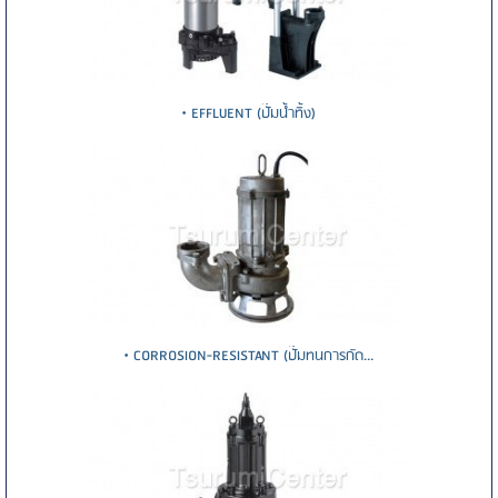
• EFFLUENT (ปั๊มน้ำทิ้ง)
• CORROSION-RESISTANT (ปั๊มทนการกัด...