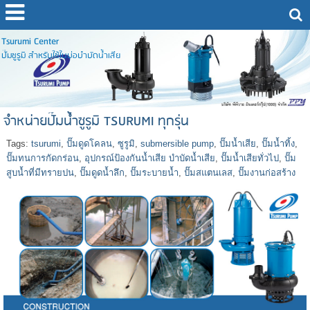
Tsurumi Center
ปั๊มซูรูมิ สำหรับใช้ในบ่อบำบัดน้ำเสีย
จำหน่ายปั๊มน้ำซูรูมิ TSURUMI ทุกรุ่น
Tags:
tsurumi
,
ปั๊มดูดโคลน
,
ซูรูมิ
,
submersible pump
,
ปั๊มน้ำเสีย
,
ปั๊มน้ำทิ้ง
,
ปั๊มทนการกัดกร่อน
,
อุปกรณ์ป้องกันน้ำเสีย บำบัดน้ำเสีย
,
ปั๊มน้ำเสียทั่วไป
,
ปั๊ม
สูบน้ำที่มีทรายปน
,
ปั๊มดูดน้ำลึก
,
ปั๊มระบายน้ำ
,
ปั๊มสแตนเลส
,
ปั๊มงานก่อสร้าง