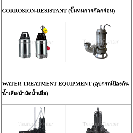
CORROSION-RESISTANT (ปั๊มทนการกัดกร่อน)
WATER TREATMENT EQUIPMENT (อุปกรณ์ป้องกัน
น้ำเสีย/บำบัดน้ำเสีย)