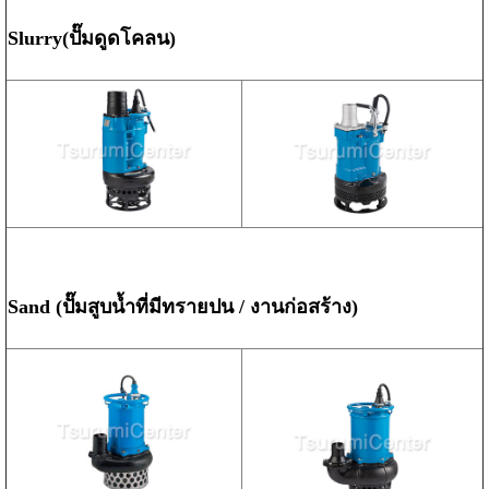
Slurry(ปั๊มดูดโคลน)
Sand (ปั๊มสูบน้ำที่มีทรายปน / งานก่อสร้าง)