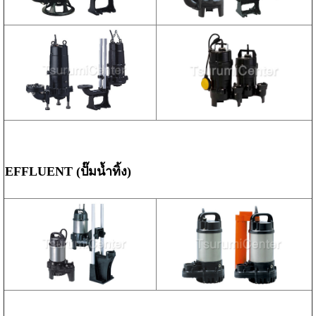
EFFLUENT (ปั๊มน้ำทิ้ง)