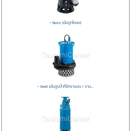
• Slurry (ปั๊มดูดโคลน)
• Sand (ปั๊มสูบน้ำที่มีทรายปน / งาน...