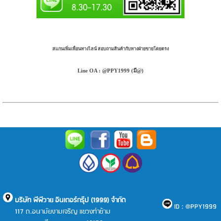
สแกนเพิ่มเพื่อนทางไลน์ สอบถามสินค้ากับทางฝ่ายขายโดยตรง
Line OA : @PPY1999 (มี@)
บริษัท พีพีวาย อินเตอร์กรุ๊ป (1999) จำกัด
ID : @PPY1999
117 ถ.อนามัยงามเจริญ แขวงท่าข้าม