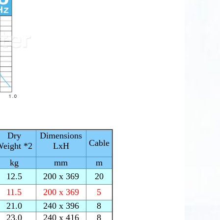
Dry
Dimensions
Cable
eight *2
LxH
kg
mm
m
12.5
200 x 369
20
11.5
200 x 369
5
21.0
240 x 396
8
23.0
240 x 416
8