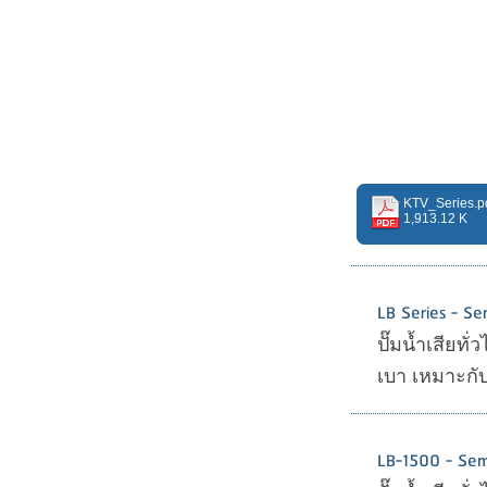
KTV_Series.p
1,913.12 K
LB Series - Se
ปั๊มน้ำเสียท
เบา เหมาะกั
LB-1500 - Sem