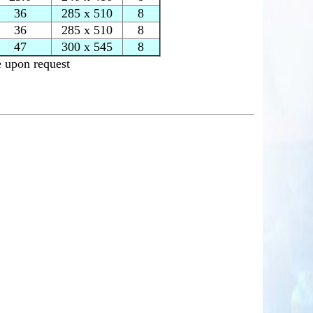
36
285 x 510
8
36
285 x 510
8
47
300 x 545
8
e upon request
m