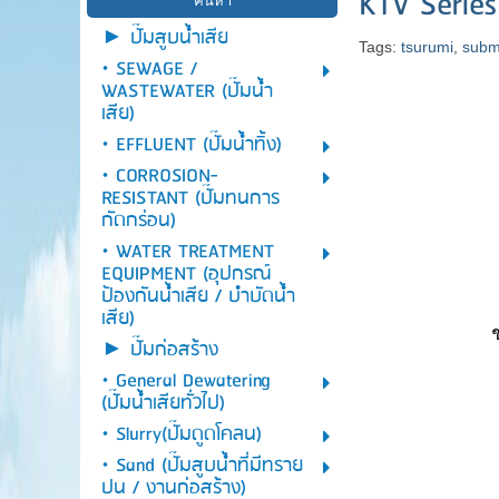
KTV Series
► ปั๊มสูบน้ำเสีย
Tags:
tsurumi
,
subm
• SEWAGE /
WASTEWATER (ปั๊มน้ำ
เสีย)
• EFFLUENT (ปั๊มน้ำทิ้ง)
• CORROSION-
RESISTANT (ปั๊มทนการ
กัดกร่อน)
• WATER TREATMENT
EQUIPMENT (อุปกรณ์
ป้องกันน้ำเสีย / บำบัดน้ำ
เสีย)
► ปั๊มก่อสร้าง
• General Dewatering
(ปั๊มน้ำเสียทั่วไป)
• Slurry(ปั๊มดูดโคลน)
• Sand (ปั๊มสูบน้ำที่มีทราย
ปน / งานก่อสร้าง)