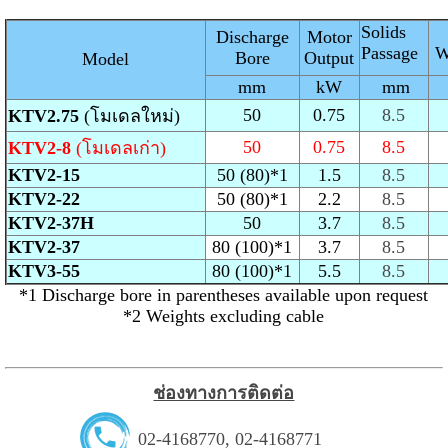
Solids
Discharge
Motor
Passage
W
Bore
Output
Model
mm
kW
mm
50
0.75
8.5
KTV2.75
(โมเดลใหม่)
50
0.75
8.5
KTV2-8
(โมเดลเก่า)
KTV2-15
50 (80)*1
1.5
8.5
KTV2-22
50 (80)*1
2.2
8.5
KTV2-37H
50
3.7
8.5
KTV2-37
80 (100)*1
3.7
8.5
KTV3-55
80 (100)*1
5.5
8.5
*1 Discharge bore in parentheses available upon request
*2 Weights excluding cable
ช่องทางการติดต่อ
02-4168770
,
02-4168771