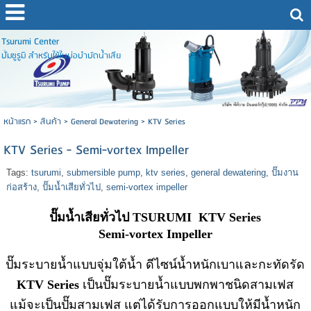
Tsurumi Center
ปั๊มซูรูมิ สำหรับใช้ในบ่อบำบัดน้ำเสีย
หน้าแรก
>
สินค้า
>
General Dewatering
>
KTV Series
KTV Series - Semi-vortex Impeller
Tags:
tsurumi
,
submersible pump
,
ktv series
,
general dewatering
,
ปั๊มงาน
ก่อสร้าง
,
ปั๊มน้ำเสียทั่วไป
,
semi-vortex impeller
ปั๊มน้ำเสียทั่วไป TSURUMI KTV Series
Semi-vortex Impeller
ปั๊มระบายน้ำแบบจุ่มใต้น้ำ ดีไซน์น้ำหนักเบาและกะทัดรัด
KTV Series
เป็นปั๊มระบายน้ำแบบพกพาชนิดสามเฟส
แม้จะเป็นปั๊มสามเฟส แต่ได้รับการออกแบบให้มีน้ำหนัก